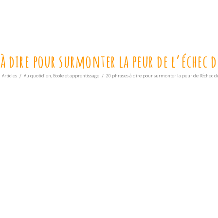
 à dire pour surmonter la peur de l’échec 
Articles
/
Au quotidien
,
Ecole et apprentissage
/
20 phrases à dire pour surmonter la peur de l’échec d