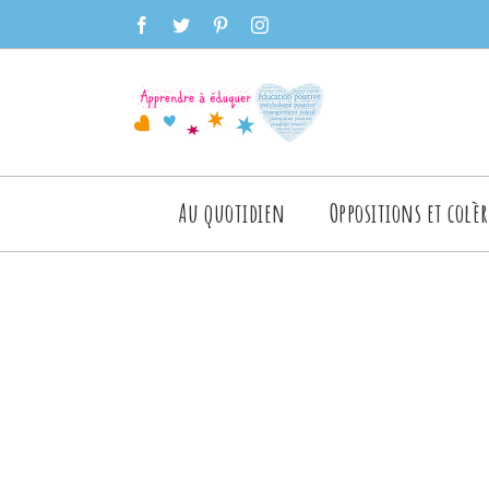
Skip
facebook
twitter
pinterest
instagram
to
content
Rechercher
Au quotidien
Oppositions et colèr