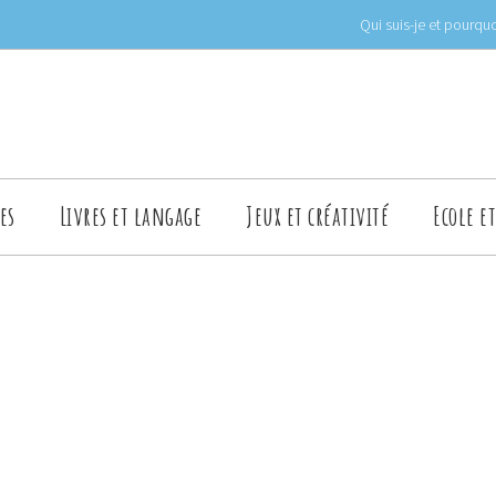
Qui suis-je et pourquo
es
Livres et langage
Jeux et créativité
Ecole e