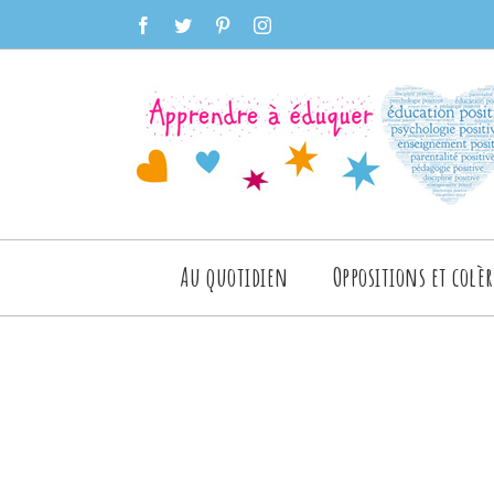
Skip
facebook
twitter
pinterest
instagram
to
content
Rechercher
Au quotidien
Oppositions et colèr