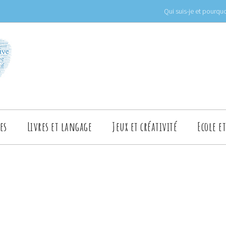
Qui suis-je et pourquo
es
Livres et langage
Jeux et créativité
Ecole e