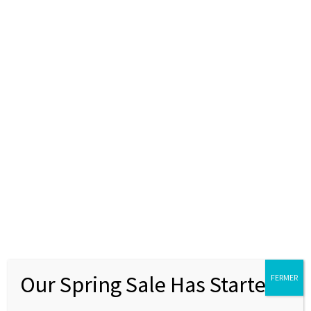
La honte et la culpabilité : deux sonnettes
d’alarme à accueillir pour mieux nous
connaître (et nous aimer)
20 juillet 2026
|
Le coin des adultes
La honte et la culpabilité : deux sonnettes
d’alarme à
Lire la suite
Our Spring Sale Has Started
FERMER