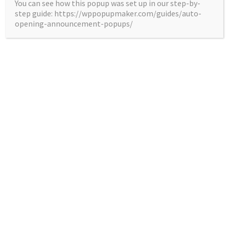
You can see how this popup was set up in our step-by-
step guide: https://wppopupmaker.com/guides/auto-
opening-announcement-popups/
Mon enfant préfère les écrans à toute
autre activité : pourquoi ? que faire ?
19 juillet 2026
|
Au quotidien
Mon enfant préfère les écrans à toute
autre activité :
Lire la suite