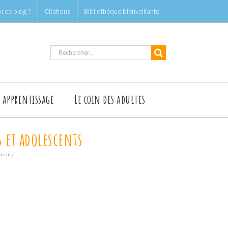
i ce blog ?
Citations
Bibliothèque bienveillante
Rechercher
t apprentissage
Le coin des adultes
s et adolescents
scents