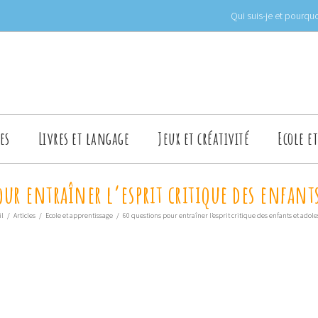
Qui suis-je et pourquo
es
Livres et langage
Jeux et créativité
Ecole e
ur entraîner l’esprit critique des enfant
il
/
Articles
/
Ecole et apprentissage
/
60 questions pour entraîner l’esprit critique des enfants et adole