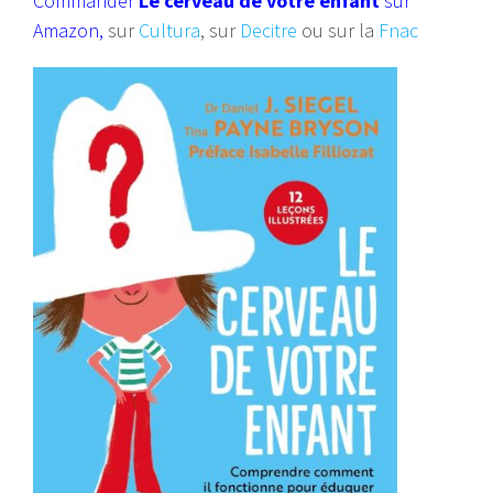
Commander
Le cerveau de votre enfant
sur
Amazon
,
sur
Cultura
, sur
Decitre
ou sur la
Fnac