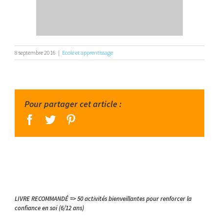
8 septembre 2016
|
Ecole et apprentissage
Pour partager cet article :
facebook
twitter
pinterest
LIVRE RECOMMANDÉ => 50 activités bienveillantes pour renforcer la
confiance en soi (6/12 ans)