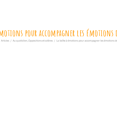
 émotions pour accompagner les émotions 
Articles
/
Au quotidien
,
Oppositions et colères
/
La boîte à émotions pour accompagner les émotions d