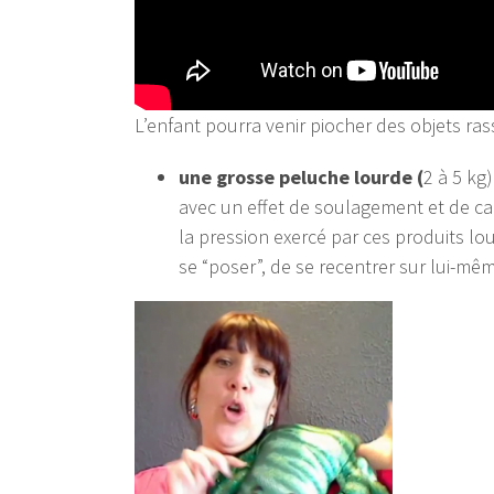
L’enfant pourra venir piocher des objets ra
une grosse peluche lourde (
2 à 5 kg
avec un effet de soulagement et de ca
la pression exercé par ces produits l
se “poser”, de se recentrer sur lui-mê