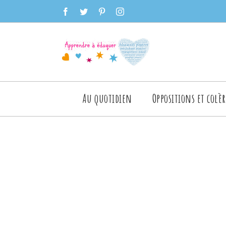
Skip
facebook
twitter
pinterest
instagram
to
content
Rechercher
Au quotidien
Oppositions et colèr