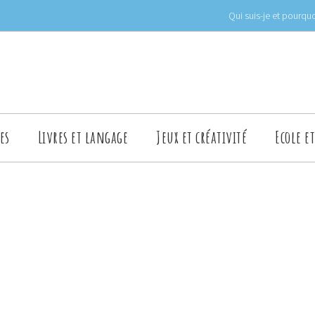
Qui suis-je et pourquo
es
Livres et langage
Jeux et créativité
Ecole e