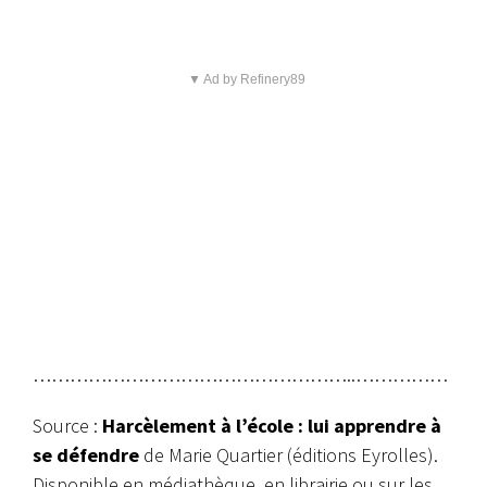
▼ Ad by Refinery89
……………………………………………..……………
Source :
Harcèlement à l’école : lui apprendre à
se défendre
de Marie Quartier (éditions Eyrolles).
Disponible en médiathèque, en librairie ou sur les