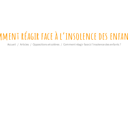
ment réagir face à l’insolence des enfan
Accueil
/
Articles
/
Oppositions et colères
/
Comment réagir face à l’insolence des enfants ?