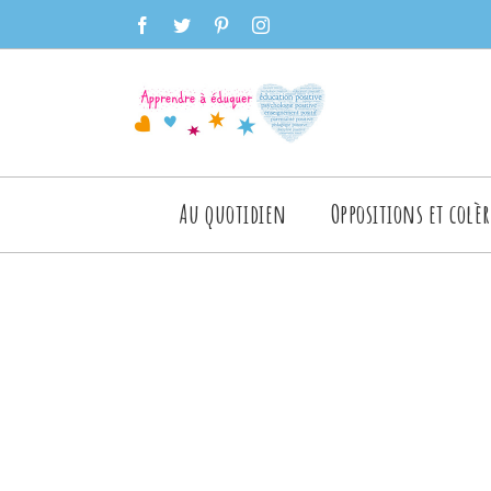
Skip
facebook
twitter
pinterest
instagram
to
content
Rechercher
Au quotidien
Oppositions et colèr