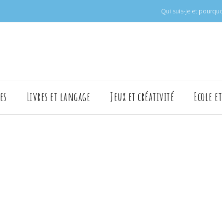
Qui suis-je et pourquo
es
Livres et langage
Jeux et créativité
Ecole e