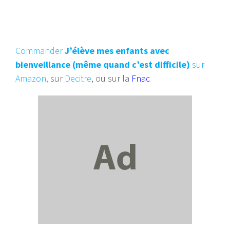
Commander
J’élève mes enfants avec
bienveillance (même quand c’est difficile)
sur
Amazon,
sur
Decitre
, ou sur la
Fnac