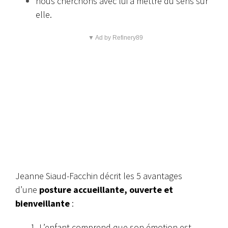
nous cherchons avec lui à mettre du sens sur
elle.
▼ Ad by Refinery89
Jeanne Siaud-Facchin décrit les 5 avantages
d’une
posture accueillante, ouverte et
bienveillante
:
1. L’enfant comprend que son émotion est