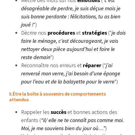
Mettre des mots sur nos
émotions
(“
c’est
désagréable de perdre, je suis déçue mais je
suis bonne perdante : félicitations, tu as bien
joué !
“)
Décrire nos
procédures
et
stratégies
(“
je dois
faire le ménage, c’est décourageant, je vais
nettoyer deux pièce aujourd’hui et faire le
reste demain
“)
Reconnaître nos erreurs et
réparer
(“
j’ai
renversé mon verre, j’ai besoin d’une éponge
pour l’eau et de la balayette pour le verre
“)
5.Être la boîte à souvenirs de comportements
attendus
Rappeler les
succès
et bonnes actions des
enfants (
“il/ elle ne te connaît pas comme moi.
Moi, je me souviens bien du jour où…”
)