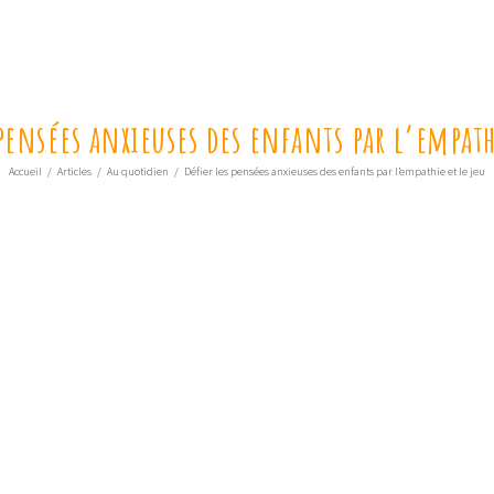
 pensées anxieuses des enfants par l’empathi
Accueil
/
Articles
/
Au quotidien
/
Défier les pensées anxieuses des enfants par l’empathie et le jeu