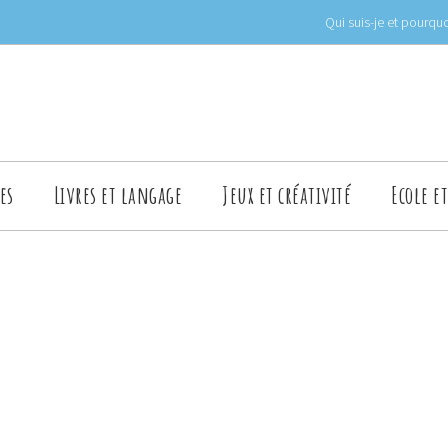
Qui suis-je et pourquo
es
Livres et langage
Jeux et créativité
Ecole e