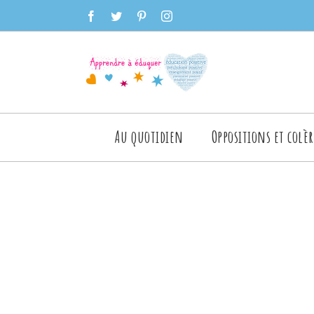
Skip
facebook
twitter
pinterest
instagram
to
content
Rechercher
Au quotidien
Oppositions et colèr