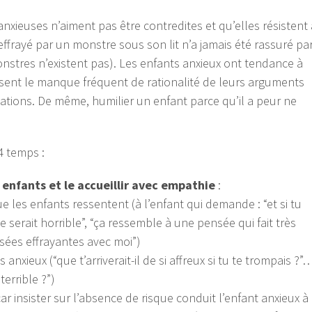
xieuses n’aiment pas être contredites et qu’elles résistent 
ffrayé par un monstre sous son lit n’a jamais été rassuré pa
monstres n’existent pas). Les enfants anxieux ont tendance à
nsent le manque fréquent de rationalité de leurs arguments
irmations. De même, humilier un enfant parce qu’il a peur ne
 temps :
enfants et le accueillir avec empathie
:
les enfants ressentent (à l’enfant qui demande : “et si tu
 serait horrible”, “ça ressemble à une pensée qui fait très
nsées effrayantes avec moi”)
anxieux (“que t’arriverait-il de si affreux si tu te trompais ?”
terrible ?”)
ar insister sur l’absence de risque conduit l’enfant anxieux à