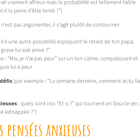
rait vraiment affreux mais la probabilité est tellement faible
t-il la peine d’être tenté ?”)
r n’est pas argumenter, il s’agit plutôt de contourner
t-il une autre possibilité expliquant le retard de ton papa,
rave lui soit arrivé ?”
 : “Moi, je n’ai pas peur” sur un ton calme, compatissant et
quoi lui a peur
 défis
(par exemple : “La semaine dernière, comment as-tu fai
xieuses
: quels sont nos “Et si ?” qui tournent en boucle (ex :
 été kidnappée ?”)
es pensées anxieuses