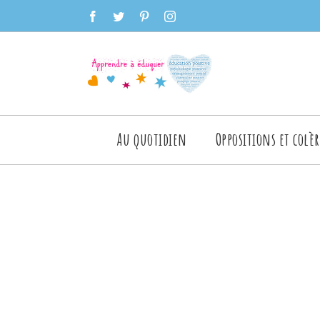
Skip
facebook
twitter
pinterest
instagram
to
content
Rechercher
Au quotidien
Oppositions et colèr