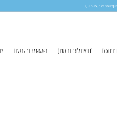
Qui suis-je et pourquo
es
Livres et langage
Jeux et créativité
Ecole e