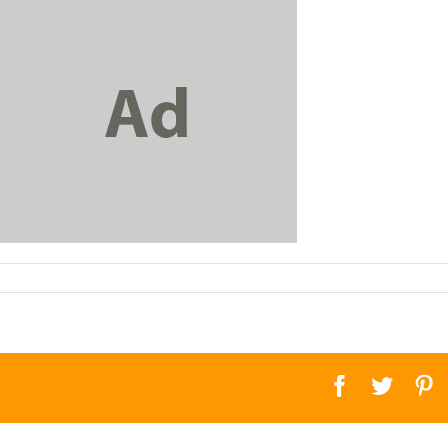
facebook
twitte
p