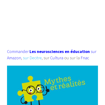
Commander
Les neurosciences en éducation
sur
Amazon
,
sur Decitre
, sur
Cultura
ou sur la
Fnac