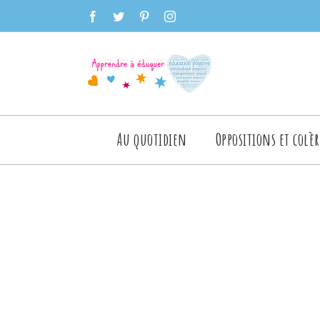
Skip
facebook
twitter
pinterest
instagram
to
content
Rechercher
Au quotidien
Oppositions et colèr