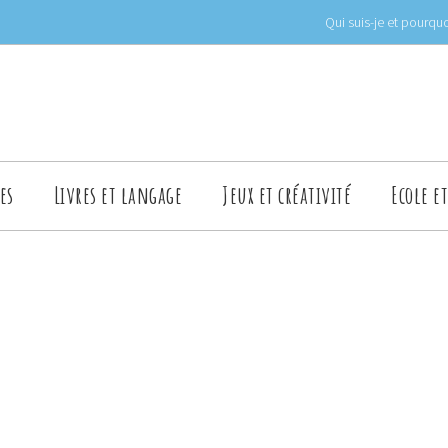
Qui suis-je et pourquo
es
Livres et langage
Jeux et créativité
Ecole e