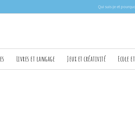
Qui suis-je et pourquo
es
Livres et langage
Jeux et créativité
Ecole e