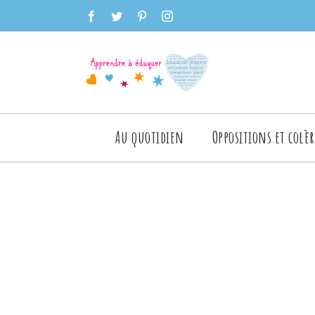
Skip
facebook
twitter
pinterest
instagram
to
content
Rechercher
Au quotidien
Oppositions et colèr