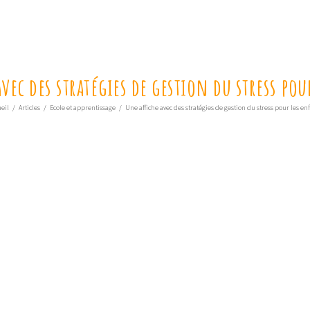
avec des stratégies de gestion du stress pou
eil
/
Articles
/
Ecole et apprentissage
/
Une affiche avec des stratégies de gestion du stress pour les en