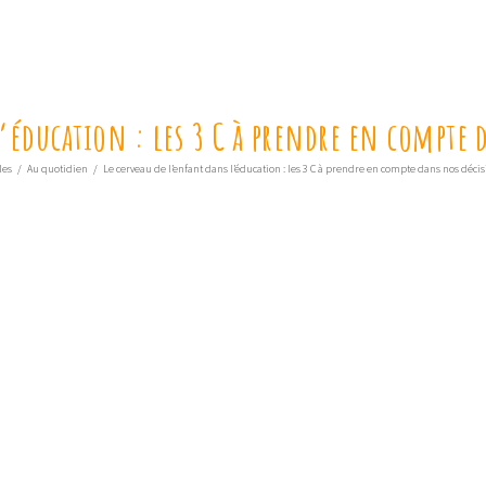
l’éducation : les 3 C à prendre en compte 
les
/
Au quotidien
/
Le cerveau de l’enfant dans l’éducation : les 3 C à prendre en compte dans nos déci