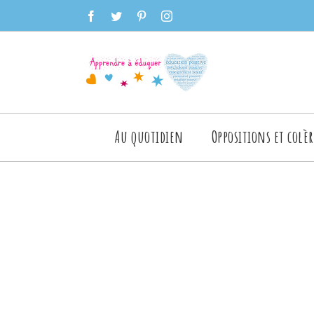
Skip
facebook
twitter
pinterest
instagram
to
content
Rechercher
Au quotidien
Oppositions et colèr