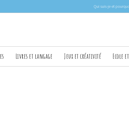
Qui suis-je et pourquo
es
Livres et langage
Jeux et créativité
Ecole e