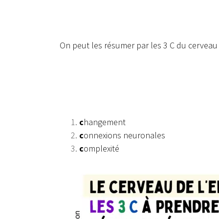
On peut les résumer par les 3 C du cerveau 
c
hangement
c
onnexions neuronales
c
omplexité