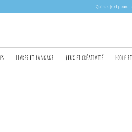
Qui suis-je et pourquo
es
Livres et langage
Jeux et créativité
Ecole e