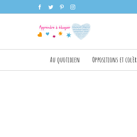
Skip
facebook
twitter
pinterest
instagram
to
content
Rechercher
Au quotidien
Oppositions et colèr