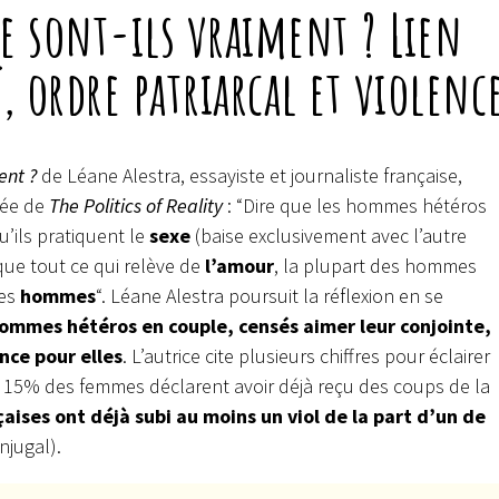
e sont-ils vraiment ? Lien
, ordre patriarcal et violenc
ent ?
de Léane Alestra, essayiste et journaliste française,
irée de
The Politics of Reality
: “Dire que les hommes hétéros
u’ils pratiquent le
sexe
(baise exclusivement avec l’autre
que tout ce qui relève de
l’amour
, la plupart des hommes
res
hommes
“. Léane Alestra poursuit la réflexion en se
mmes hétéros en couple, censés aimer leur conjointe,
nce pour elles
. L’autrice cite plusieurs chiffres pour éclairer
 : 15% des femmes déclarent avoir déjà reçu des coups de la
aises ont déjà subi au moins un viol de la part d’un de
njugal).