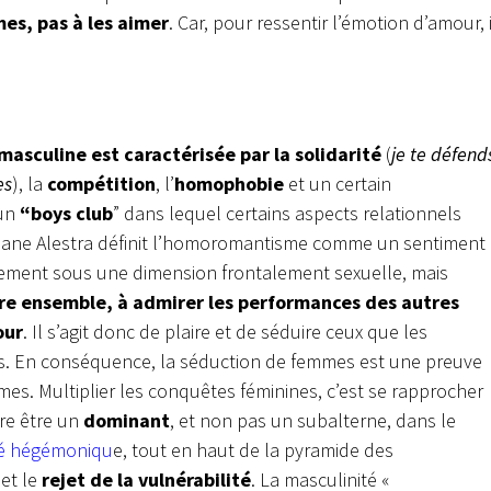
es, pas à les aimer
. Car, pour ressentir l’émotion d’amour, i
 masculine est caractérisée par la solidarité
(
je te défend
es
), la
compétition
, l’
homophobie
et un certain
 un
“boys club
” dans lequel certains aspects relationnels
 Léane Alestra définit l’homoromantisme comme un sentiment
irement sous une dimension frontalement sexuelle, mais
tre ensemble, à admirer les performances des autres
our
. Il s’agit donc de plaire et de séduire ceux que les
s. En conséquence, la séduction de femmes est une preuve
es. Multiplier les conquêtes féminines, c’est se rapprocher
dire être un
dominant
, et non pas un subalterne, dans le
té hégémoniqu
e, tout en haut de la pyramide des
et le
rejet de la vulnérabilité
. La masculinité «