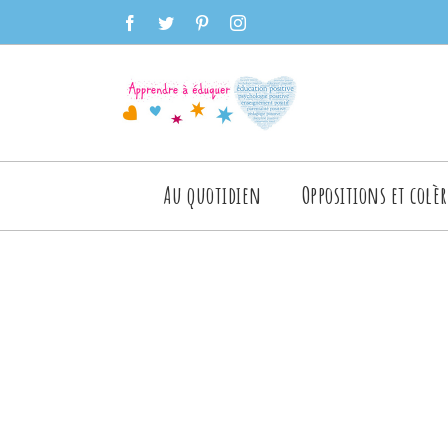
Skip
facebook
twitter
pinterest
instagram
to
content
Rechercher
Au quotidien
Oppositions et colèr