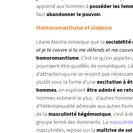
apprend aux hommes à
posséder les femm
faut
abandonner le pouvoir.
Homoromantisme et violence
Léane Alestra remarque que la
sociabilité
et je te couvre si tu me défends et me couvr
homoromantisme
. C’est ce qu’on appelle
pourraient être qualifiés de romantiques.
d’attraction qui ne se ressent pas nécessa
plutôt sous la forme d’une
excitation à ê
hommes
, en espérant
être admiré en ret
hommes estiment le plus : d’autres homme
d’hétérosexualité adressée aux autres homm
de la
masculinité hégémonique
, c’est-à-
groupe fermé des dominants. La
masculini
masculinités, repose sur la
maîtrise de soi