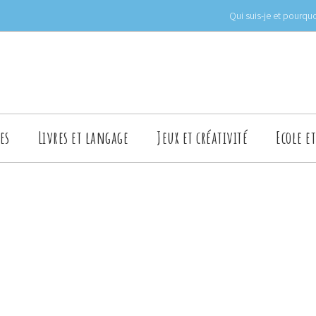
Qui suis-je et pourquo
es
Livres et langage
Jeux et créativité
Ecole e