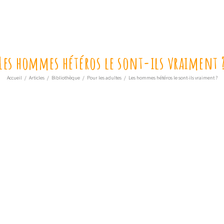
Les hommes hétéros le sont-ils vraiment 
Accueil
/
Articles
/
Bibliothèque
/
Pour les adultes
/
Les hommes hétéros le sont-ils vraiment ?