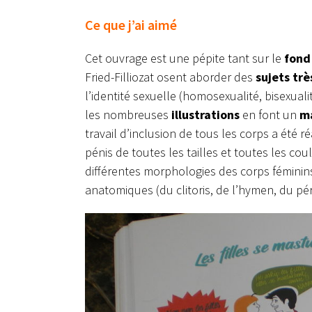
Ce que j’ai aimé
Cet ouvrage est une pépite tant sur le
fond
Fried-Filliozat osent aborder des
sujets trè
l’identité sexuelle (homosexualité, bisexual
les nombreuses
illustrations
en font un
ma
travail d’inclusion de tous les corps a été r
pénis de toutes les tailles et toutes les co
différentes morphologies des corps fémini
anatomiques (du clitoris, de l’hymen, du pé