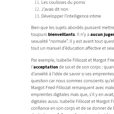
Les coulisses du porno
J’avais dit non
Développer l’intelligence intime
Bien que les sujets abordés puissent mettre 
toujours
bienveillants
. Il n’y a
aucun jug
sexualité “normale”. Il y est avant tout que
tout un manuel d’éducation affective et sex
Par exemple, Isabelle Filliozat et Margot Fri
l’
acceptation
de soi et de son corps : qua
d’anxiété à l’idée de savoir si ses emprein
question car nous sommes conscients qu’elle
Margot Fried-Filliozat remarquent avec malic
empreintes digitales mais que, s’il y en av
digitales aussi. Isabelle Filliozat et Margot 
confiance en son corps et de se donner de l