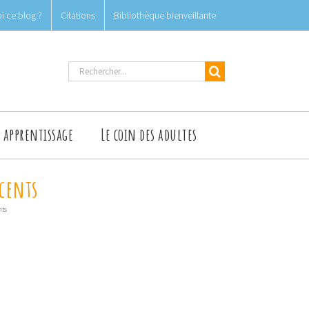
i ce blog ?
Citations
Bibliothèque bienveillante
Rechercher
t apprentissage
Le coin des adultes
scents
nts