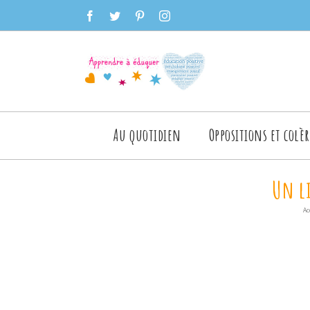
Skip
facebook
twitter
pinterest
instagram
to
content
Rechercher
Au quotidien
Oppositions et colèr
Un li
Ac