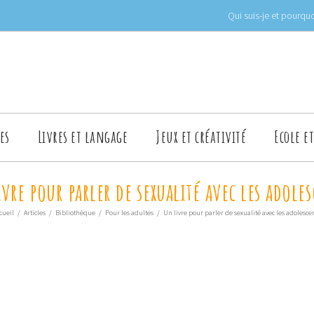
Qui suis-je et pourquo
es
Livres et langage
Jeux et créativité
Ecole e
vre pour parler de sexualité avec les adole
cueil
/
Articles
/
Bibliothèque
/
Pour les adultes
/
Un livre pour parler de sexualité avec les adolesce