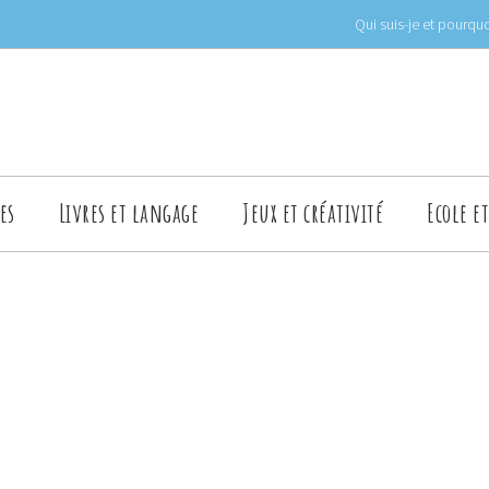
Qui suis-je et pourquo
es
Livres et langage
Jeux et créativité
Ecole e