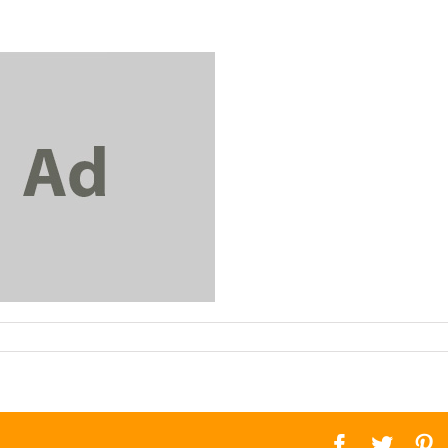
facebook
twitte
p