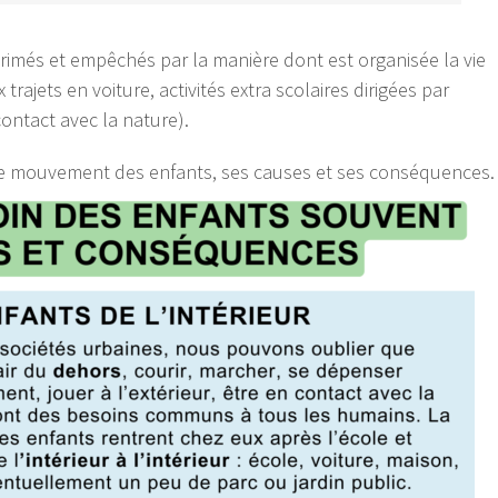
rimés et empêchés par la manière dont est organisée la vie
trajets en voiture, activités extra scolaires dirigées par
contact avec la nature).
e mouvement des enfants, ses causes et ses conséquences.