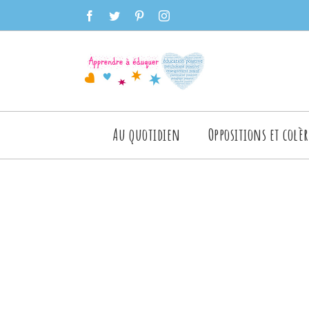
Skip
facebook
twitter
pinterest
instagram
to
content
Rechercher
Au quotidien
Oppositions et colèr