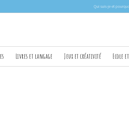
Qui suis-je et pourquo
es
Livres et langage
Jeux et créativité
Ecole e