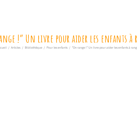
ange !” Un livre pour aider les enfants à 
ccueil
/
Articles
/
Bibliothèque
/
Pour les enfants
/
“On range !” Un livre pour aider les enfants à ran