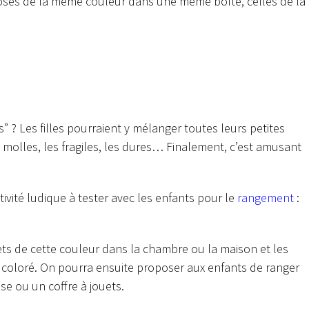
hoses de la même couleur dans une même boîte, celles de la
s” ? Les filles pourraient y mélanger toutes leurs petites
s molles, les fragiles, les dures… Finalement, c’est amusant
ctivité ludique à tester avec les enfants pour le
rangement
:
jets de cette couleur dans la chambre ou la maison et les
u coloré. On pourra ensuite proposer aux enfants de ranger
sse ou un coffre à jouets.