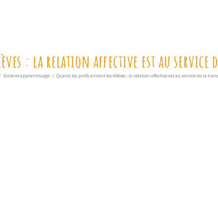
èves : la relation affective est au service 
/
Ecole et apprentissage
/
Quand les profs aiment les élèves : la relation affective est au service de la tra