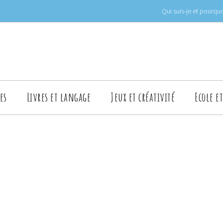
Qui suis-je et pourquo
es
Livres et langage
Jeux et créativité
Ecole e