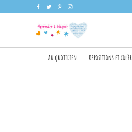
Skip
facebook
twitter
pinterest
instagram
to
content
Rechercher
Au quotidien
Oppositions et colèr