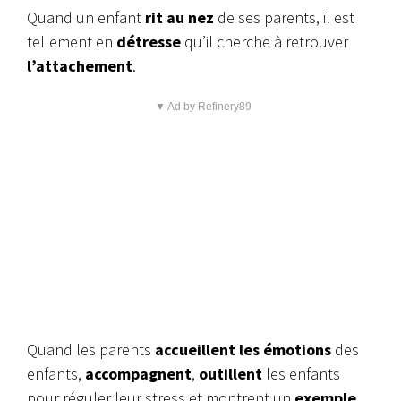
Quand un enfant
rit au nez
de ses parents, il est
tellement en
détresse
qu’il cherche à retrouver
l’attachement
.
▼ Ad by Refinery89
Quand les parents
accueillent les émotions
des
enfants,
accompagnent
,
outillent
les enfants
pour réguler leur stress et montrent un
exemple