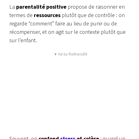
La
parentalité positive
propose de raisonner en
termes de
ressources
plutôt que de contrôle : on
regarde “comment” faire au lieu de punir ou de
récompenser, et on agit sur le contexte plutôt que
sur l’enfant.
▼ Ad by Refinery89
Souvent, on
confond
stress
et colère
: quand un