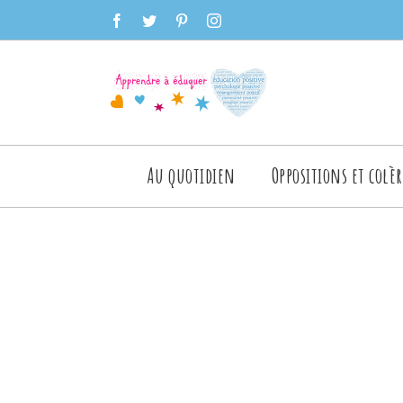
Skip
facebook
twitter
pinterest
instagram
to
content
Rechercher
Au quotidien
Oppositions et colèr