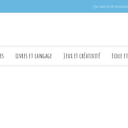
Qui suis-je et pourquo
es
Livres et langage
Jeux et créativité
Ecole e