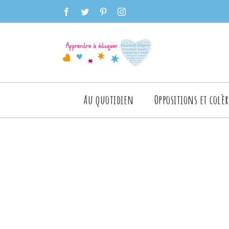
Skip
facebook
twitter
pinterest
instagram
to
content
Rechercher
Au quotidien
Oppositions et colèr