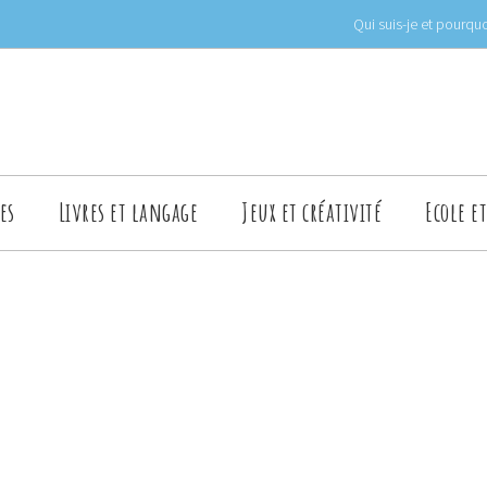
Qui suis-je et pourquo
es
Livres et langage
Jeux et créativité
Ecole e