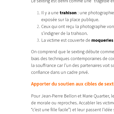
Le sexting est défini comme une “tragédie en 
Il y a une
trahison
: une photographie 
exposée sur la place publique.
Ceux qui ont reçu la photographie von
s’indigner de la trahison.
La victime est couverte de
moqueries
On comprend que le sexting débute comme u
biais des techniques contemporaines de comm
la souffrance car l’un des partenaires voit s
confiance dans un cadre privé.
Apporter du soutien aux cibles de sext
Pour Jean-Pierre Bellon et Marie Quartier, l
de morale ou reproches. Accabler les victi
“c’est une fille facile”) et leur passent l’id