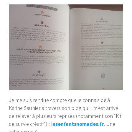
Je me suis rendue compte que je connais déjà
Karine Saunier à travers son blog qu’il m’est arrivé
de relayer à plusieurs reprises (notamment son “Kit
de survie créatif”) :
l
esenfantsnomades.fr
. Une
valeur sûre :)