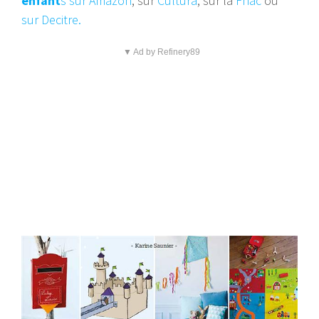
enfant
s
sur Amazon
, sur
Cultura
, sur la
Fnac
ou
sur Decitre.
▼ Ad by Refinery89