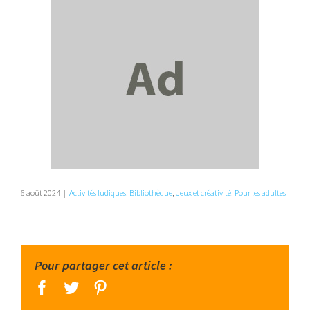
6 août 2024
|
Activités ludiques
,
Bibliothèque
,
Jeux et créativité
,
Pour les adultes
Pour partager cet article :
facebook
twitter
pinterest