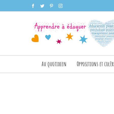
Skip
facebook
twitter
pinterest
instagram
to
content
Rechercher
Au quotidien
Oppositions et colèr