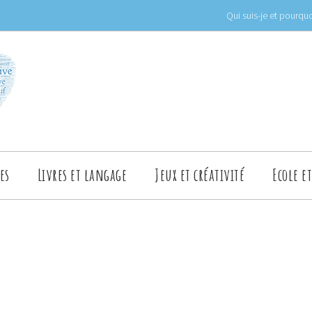
Qui suis-je et pourquo
es
Livres et langage
Jeux et créativité
Ecole e