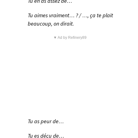
Tu en as assez de…
Tu aimes vraiment… ? / …, ça te plait
beaucoup, on dirait.
▼ Ad by Refinery89
Tu as peur de…
Tu es déçu de…