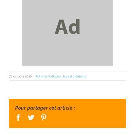
26 octobre 2015
|
Activités ludiques
,
Jeux et créativité
Pour partager cet article :
facebook
twitter
pinterest