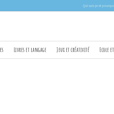
Qui suis-je et pourquo
es
Livres et langage
Jeux et créativité
Ecole e