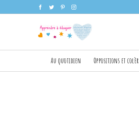
Skip
facebook
twitter
pinterest
instagram
to
content
Rechercher
Au quotidien
Oppositions et colèr