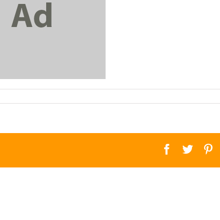
facebook
twitte
p