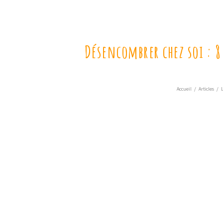
Désencombrer chez soi : 8 
Accueil
/
Articles
/
L