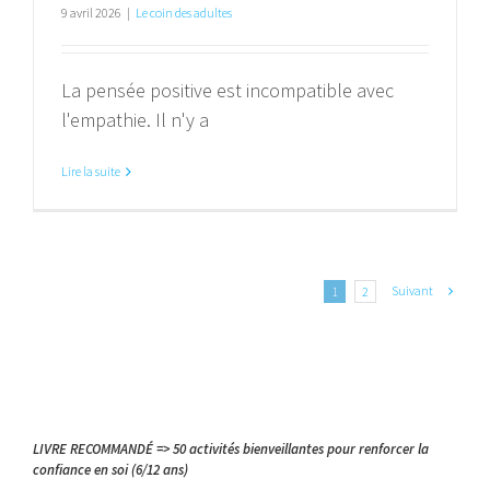
9 avril 2026
|
Le coin des adultes
La pensée positive est incompatible avec
l'empathie. Il n'y a
Lire la suite
Suivant
1
2
LIVRE RECOMMANDÉ => 50 activités bienveillantes pour renforcer la
confiance en soi (6/12 ans)