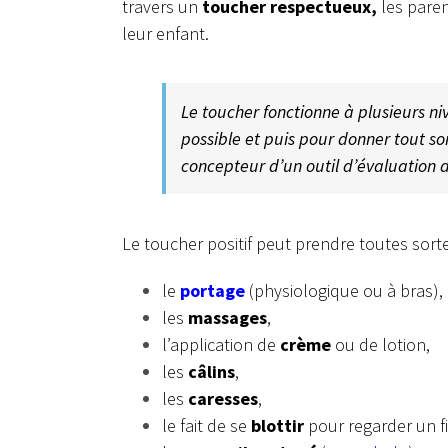
travers un
toucher respectueux,
les pare
leur enfant.
Le toucher fonctionne à plusieurs n
possible et puis pour donner tout so
concepteur d’un outil d’évaluatio
Le toucher positif peut prendre toutes sort
le
portage
(physiologique ou à bras),
les
massages
,
l’application de
crème
ou de lotion,
les
câlins
,
les
caresses
,
le fait de se
blottir
pour regarder un f