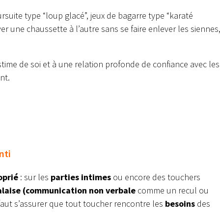
rsuite type “loup glacé”, jeux de bagarre type “karaté
r une chaussette à l’autre sans se faire enlever les siennes
estime de soi et à une relation profonde de confiance avec les
nt.
nti
oprié
: sur les
parties intimes
ou encore des touchers
laise (communication non verbale
comme un recul ou
faut s’assurer que tout toucher rencontre les
besoins
des