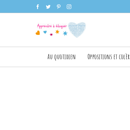
Skip
facebook
twitter
pinterest
instagram
to
content
Rechercher
Au quotidien
Oppositions et colèr