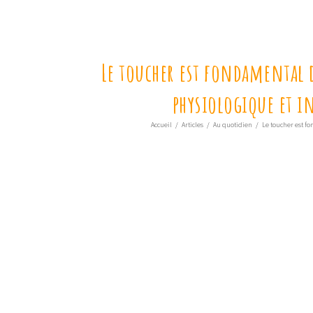
Le toucher est fondamental d
physiologique et in
Accueil
/
Articles
/
Au quotidien
/
Le toucher est fo