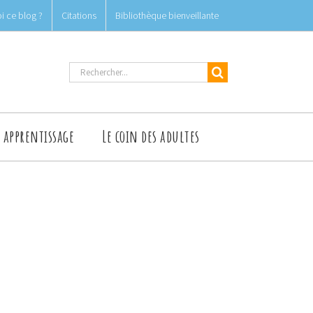
i ce blog ?
Citations
Bibliothèque bienveillante
Rechercher
t apprentissage
Le coin des adultes