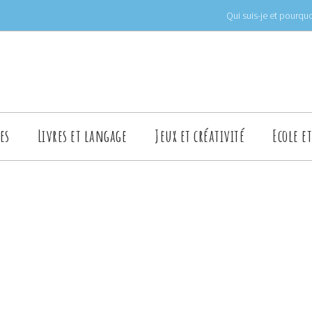
Qui suis-je et pourquo
es
Livres et langage
Jeux et créativité
Ecole e