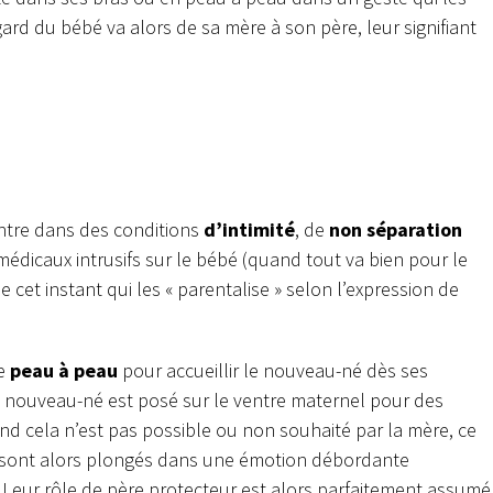
gard du bébé va alors de sa mère à son père, leur signifiant
ontre dans des conditions
d’intimité
, de
non séparation
médicaux intrusifs sur le bébé (quand tout va bien pour le
 cet instant qui les « parentalise » selon l’expression de
le
peau à peau
pour accueillir le nouveau-né dès ses
le nouveau-né est posé sur le ventre maternel pour des
nd cela n’est pas possible ou non souhaité par la mère, ce
sont alors plongés dans une émotion débordante
. Leur rôle de père protecteur est alors parfaitement assumé