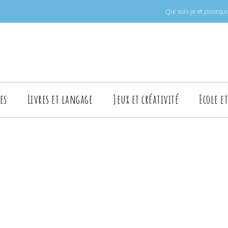
Qui suis-je et pourquo
es
Livres et langage
Jeux et créativité
Ecole e