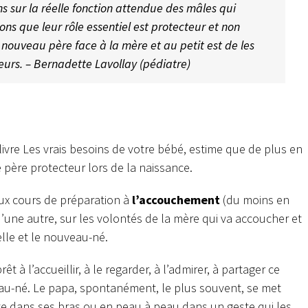
s sur la réelle fonction attendue des mâles qui
ons que leur rôle essentiel est protecteur et non
 nouveau père face à la mère et au petit est de les
urs. – Bernadette Lavollay (pédiatre)
livre Les vrais besoins de votre bébé, estime que de plus en
 père protecteur lors de la naissance.
aux cours de préparation à
l’accouchement
(du moins en
d’une autre, sur les volontés de la mère qui va accoucher et
lle et le nouveau-né.
êt à l’accueillir, à le regarder, à l’admirer, à partager ce
au-né. Le papa, spontanément, le plus souvent, se met
te dans ses bras ou en peau à peau dans un geste qui les