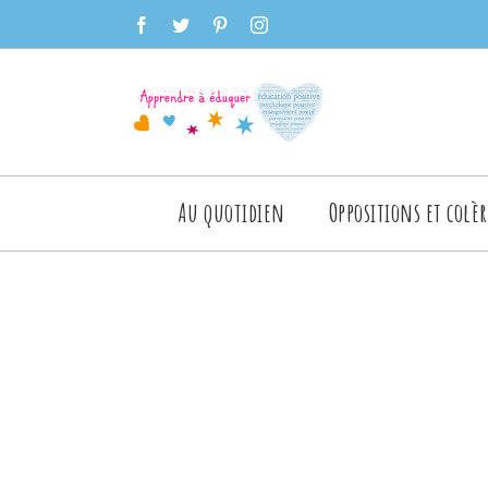
Skip
facebook
twitter
pinterest
instagram
to
content
Rechercher
Au quotidien
Oppositions et colèr