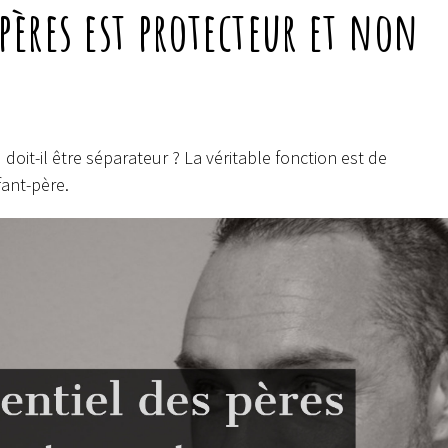
 pères est protecteur et non
 doit-il être séparateur ? La véritable fonction est de
fant-père.