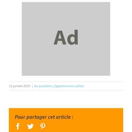
12 janvier 2025
|
Au quotidien
,
Oppositions et colères
Pour partager cet article :
facebook
twitter
pinterest