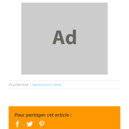
25 juillet 2024
|
Oppositions et colères
Pour partager cet article :
facebook
twitter
pinterest