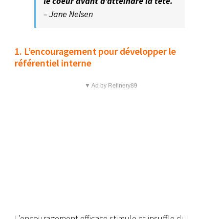
le coeur avant d’atteindre la tête.
– Jane Nelsen
1. L’encouragement pour développer le
référentiel interne
▼ Ad by Refinery89
L’encouragement efficace stimule et insuffle du