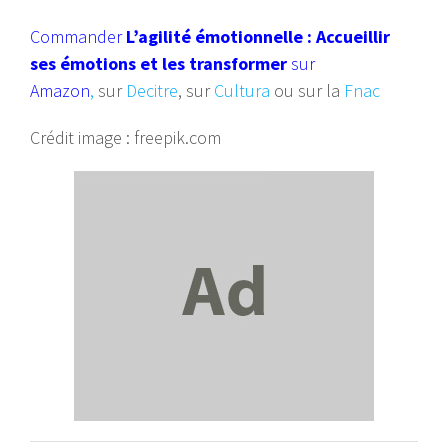
Commander
L’agilité émotionnelle : Accueillir
ses émotions et les transformer
sur
Amazon
,
sur
Decitre
, sur
Cultura
ou sur la
Fnac
Crédit image : freepik.com