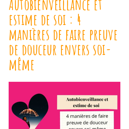
Autobienveillance et
estime de soi : 4
manières de faire preuve
de douceur envers soi-
même