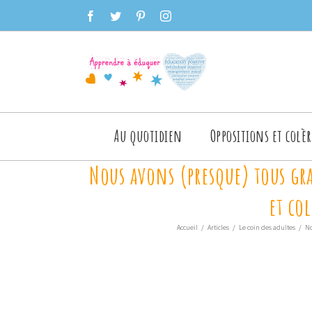
Skip
facebook
twitter
pinterest
instagram
to
content
Rechercher
Au quotidien
Oppositions et colèr
Nous avons (presque) tous gra
et co
Accueil
/
Articles
/
Le coin des adultes
/
No