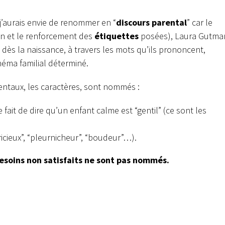
j’aurais envie de renommer en “
discours parental
” car le
on et le renforcement des
étiquettes
posées), Laura Gutma
dès la naissance, à travers les mots qu’ils prononcent,
éma familial déterminé.
entaux, les caractères, sont nommés :
ait de dire qu’un enfant calme est “gentil” (ce sont les
icieux”, “pleurnicheur”, “boudeur”…).
esoins non satisfaits ne sont pas nommés.