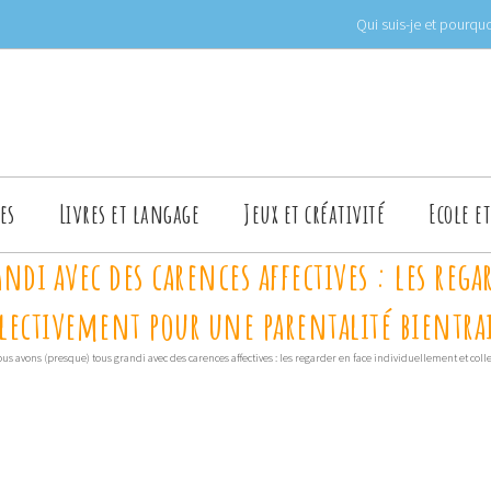
Qui suis-je et pourquo
es
Livres et langage
Jeux et créativité
Ecole e
ndi avec des carences affectives : les reg
llectivement pour une parentalité bientra
us avons (presque) tous grandi avec des carences affectives : les regarder en face individuellement et col