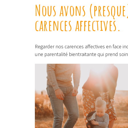
Nous avons (presque)
carences affectives.
Regarder nos carences affectives en face i
une parentalité bientraitante qui prend soi