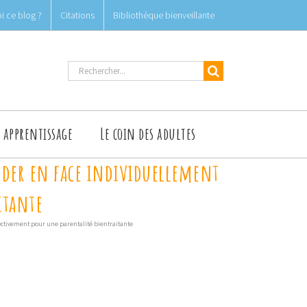
i ce blog ?
Citations
Bibliothèque bienveillante
Rechercher
t apprentissage
Le coin des adultes
arder en face individuellement
itante
lectivement pour une parentalité bientraitante