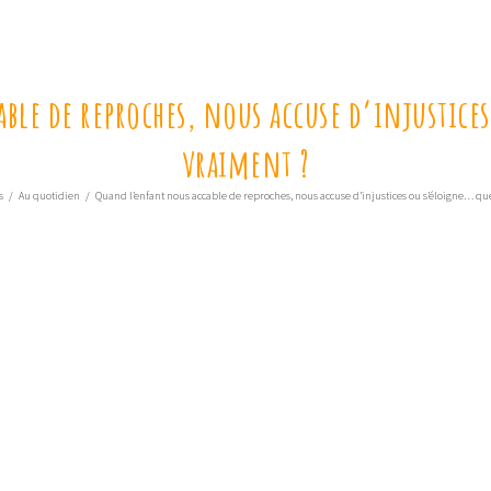
le de reproches, nous accuse d’injustice
vraiment ?
s
/
Au quotidien
/
Quand l’enfant nous accable de reproches, nous accuse d’injustices ou s’éloigne… que