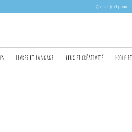
Qui suis-je et pourquo
es
Livres et langage
Jeux et créativité
Ecole e