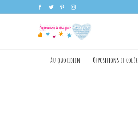
Skip
facebook
twitter
pinterest
instagram
to
content
Rechercher
Au quotidien
Oppositions et colèr