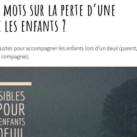
mots sur la perte d’une
 les enfants ?
t justes pour accompagner les enfants lors d’un deuil (parent
e compagnie).