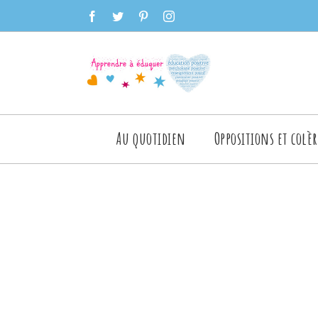
Skip
facebook
twitter
pinterest
instagram
to
content
Rechercher
Au quotidien
Oppositions et colèr