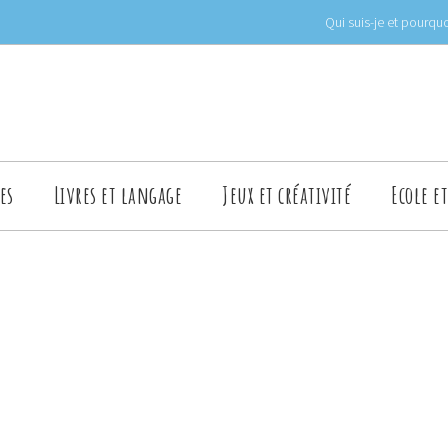
Qui suis-je et pourquo
es
Livres et langage
Jeux et créativité
Ecole e