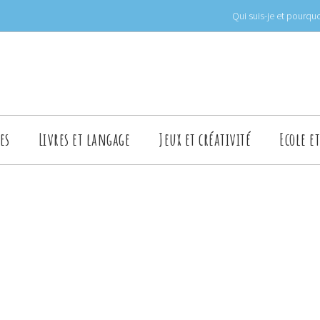
Qui suis-je et pourquo
es
Livres et langage
Jeux et créativité
Ecole e