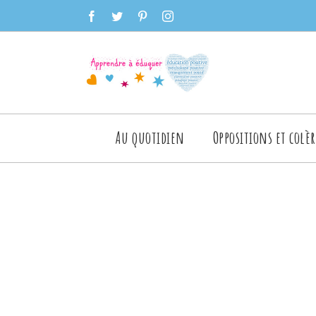
Skip
facebook
twitter
pinterest
instagram
to
content
Rechercher
Au quotidien
Oppositions et colèr