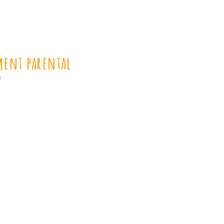
ement parental
l