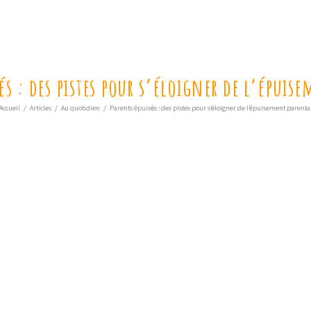
és : des pistes pour s’éloigner de l’épuis
Accueil
/
Articles
/
Au quotidien
/
Parents épuisés : des pistes pour s’éloigner de l’épuisement parenta