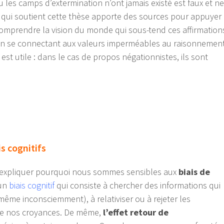
u les camps d’extermination n’ont jamais existé est faux et ne
e qui soutient cette thèse apporte des sources pour appuyer
comprendre la vision du monde qui sous-tend ces affirmation
en se connectant aux valeurs imperméables au raisonnemen
est utile : dans le cas de propos négationnistes, ils sont
s cognitifs
t expliquer pourquoi nous sommes sensibles aux
biais de
 un
biais cognitif
qui consiste à chercher des informations qui
même inconsciemment), à relativiser ou à rejeter les
 de nos croyances. De même,
l’effet retour de