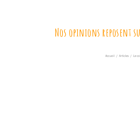
Nos opinions reposent sur
Accueil
/
Articles
/
Le co