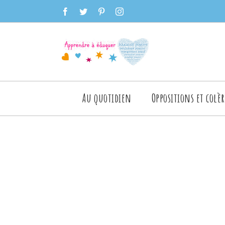
Skip
facebook
twitter
pinterest
instagram
to
content
Rechercher
Au quotidien
Oppositions et colèr