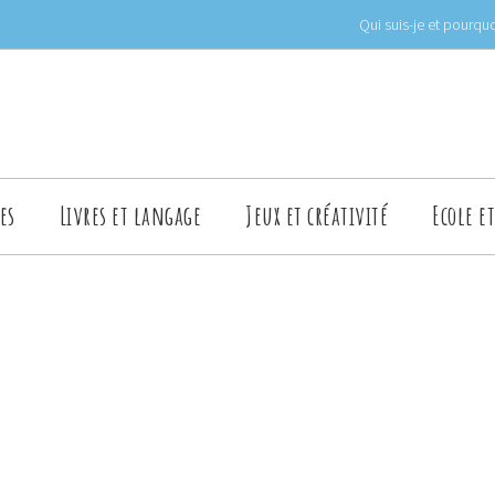
Qui suis-je et pourquo
es
Livres et langage
Jeux et créativité
Ecole e