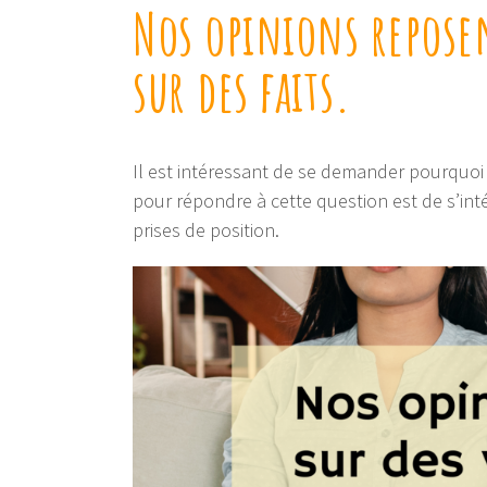
Nos opinions reposen
sur des faits.
Il est intéressant de se demander pourquo
pour répondre à cette question est de s’in
prises de position.