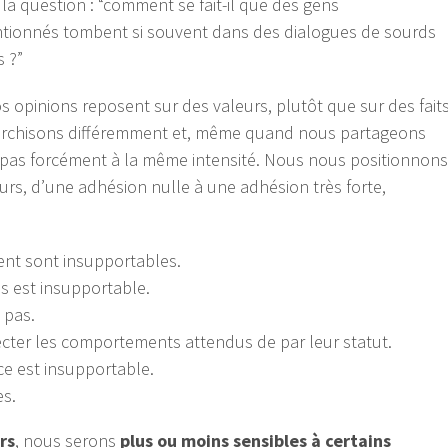
la question : “comment se fait-il que des gens
entionnés tombent si souvent dans des dialogues de sourds
s ?”
os opinions reposent sur des valeurs, plutôt que sur des faits
iérarchisons différemment et, même quand nous partageons
pas forcément à la même intensité. Nous nous positionnons
rs, d’une adhésion nulle à une adhésion très forte,
ment sont insupportables.
s est insupportable.
 pas.
ecter les comportements attendus de par leur statut.
ce est insupportable.
es.
rs
, nous serons
plus ou moins sensibles à certains