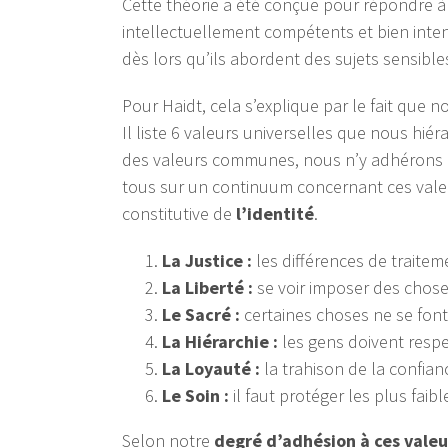
Cette théorie a été conçue pour répondre à 
intellectuellement compétents et bien int
dès lors qu’ils abordent des sujets sensible
Pour Haidt, cela s’explique par le fait que n
Il liste 6 valeurs universelles que nous h
des valeurs communes, nous n’y adhérons 
tous sur un continuum concernant ces valeu
constitutive de
l’identité
.
La Justice :
les différences de traite
La Liberté :
se voir imposer des chose
Le Sacré :
certaines choses ne se font
La Hiérarchie :
les gens doivent resp
La Loyauté :
la trahison de la confian
Le Soin :
il faut protéger les plus faibl
Selon notre
degré d’adhésion à ces valeu