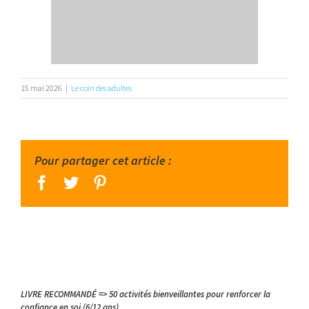
15 mai 2026
|
Le coin des adultes
Pour partager cet article :
facebook
twitter
pinterest
LIVRE RECOMMANDÉ => 50 activités bienveillantes pour renforcer la
confiance en soi (6/12 ans)